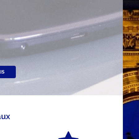
IS
aux