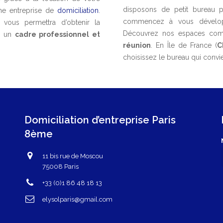
disposons de petit bureau 
ne entreprise de
domiciliation
.
commencez à vous dévelop
vous permettra d’obtenir la
Découvrez nos espaces co
ns un
cadre professionnel et
réunion
. En Île de France (
C
choisissez le bureau qui convi
Domiciliation d’entreprise Paris
8ème
11 bis rue de Moscou
75008 Paris
+33 (0)1 86 48 18 13
elysolparis@gmail.com