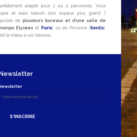
parfaitement adapté pour 1 ou 2 personnes. Vous
per et avez besoin d’un espace plus grand ?
mposés de
plusieurs bureaux et d’une salle de
hamps Elysées
et
Paris
) ou en Province (
Senlis
),
ent le mieux à vos besoins.
Newsletter
Newsletter