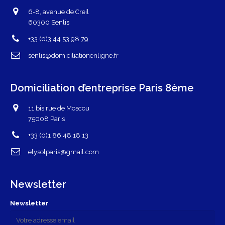
6-8, avenue de Creil
60300 Senlis
+33 (0)3 44 53 98 79
senlis@domiciliationenligne.fr
Domiciliation d’entreprise Paris 8ème
11 bis rue de Moscou
75008 Paris
+33 (0)1 86 48 18 13
elysolparis@gmail.com
Newsletter
Newsletter