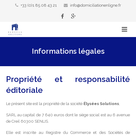
+33 (0)1 85 08 43 21
info@domiciliationenligne.fr
Accueil
Informations légales
Domiciliation d’entreprise
Nos services
Propriété et responsabilité
Qui sommes-nous ?
Domiciliation d’entreprise – Bureau virtuel
éditoriale
Blog
Services de secrétariat
Le présent site est la propriété de la société
Élysées Solutions
,
Mon compte
Permanence téléphonique
SARL au capital de 7 640 euros dont le siège social est au 6 avenue
de Creil 60300 SENLIS.
Contact
Location de bureaux
Elle est inscrite au Registre du Commerce et des Sociétés de